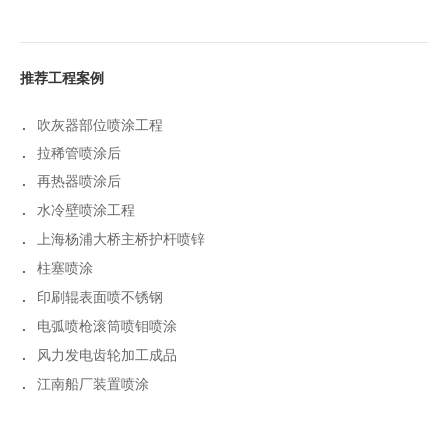
推荐工程案例
.
吹灰器部位喷涂工程
.
拉稀管喷涂后
.
再热器喷涂后
.
水冷壁喷涂工程
.
上海杨浦大桥主桥护杆喷锌
.
柱塞喷涂
.
印刷辊表面喷不锈钢
.
电弧喷枪滚筒喷钼喷涂
.
风力发电齿轮加工成品
.
江南船厂装置喷涂