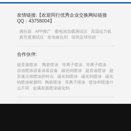
友情链接:【欢迎同行优秀企业交换网站链接
QQ：43758004】
偶合器
APP推广
蓄电池负载测试仪
高温拉力机
真空度测试仪
发泡催化剂
深圳足球培训
合作伙伴:
超音速喷涂
陶瓷喷涂
等离子喷涂
等离子喷涂
自动喷涂设备涂装设备
碳化钨喷涂
超音速喷涂
超
音速火焰喷涂的特点
碳化钨喷涂
碳化钨喷涂
碳化
钨喷涂耐磨吗
陶瓷喷涂
等离子喷涂
喷涂和喷漆什
么不同
金属表面喷涂碳化钨