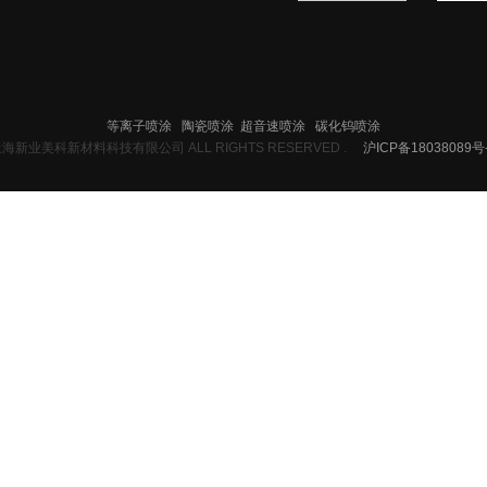
等离子喷涂
陶瓷喷涂
超音速喷涂
碳化钨喷涂
21 上海新业美科新材料科技有限公司 ALL RIGHTS RESERVED .
沪ICP备18038089号