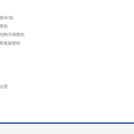
枪
特点有哪些
喷AC铝
速线材喷涂枪
喷铝
弧锌铝喷涂枪
结构天线喷铝
房屋架喷铝
型电弧喷涂枪
比照