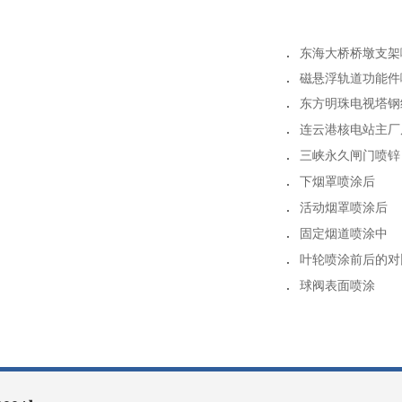
.
XY-80等离子喷
.
超音速火焰喷涂
.
东海大桥桥墩支架
.
M-JET5超音
.
磁悬浮轨道功能件
.
ARC1500电
.
东方明珠电视塔钢
.
ARC1200喷枪
.
连云港核电站主厂
.
ARC800高效
.
三峡永久闸门喷锌
.
下烟罩喷涂后
.
活动烟罩喷涂后
.
固定烟道喷涂中
.
叶轮喷涂前后的对
.
球阀表面喷涂