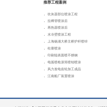
推荐工程案例
.
ZDI-2000智能电弧喷涂设备
.
ZDI-1200智能电弧喷涂设备
.
吹灰器部位喷涂工程
.
铸管电弧喷涂设备 ZDI-1000
.
拉稀管喷涂后
.
ZDI-400型智能电弧喷涂系统
.
再热器喷涂后
.
电弧喷涂设备ZPG-400A
.
水冷壁喷涂工程
.
推拉两用电弧喷涂机 ZPG-400B
.
上海杨浦大桥主桥护杆喷锌
.
柱塞喷涂
.
印刷辊表面喷不锈钢
.
电弧喷枪滚筒喷钼喷涂
.
风力发电齿轮加工成品
.
江南船厂装置喷涂