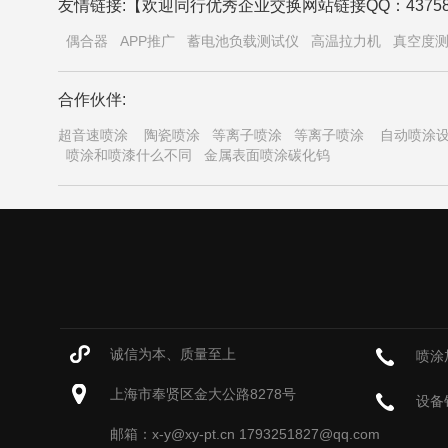
友情链接:【欢迎同行优秀企业交换网站链接QQ：43758
偶合器
APP推广
蓄电池负载测试仪
高温拉力机
真空度
合作伙伴:
超音速喷涂
陶瓷喷涂
等离子喷涂
等离子喷涂
自动喷涂
喷涂和喷漆什么不同
金属表面喷涂碳化钨
诚信为本、质量至上
喷涂
上海市奉贤区金大公路8278号
设备
邮箱：x-y@xy-pt.cn 1793251827@qq.com