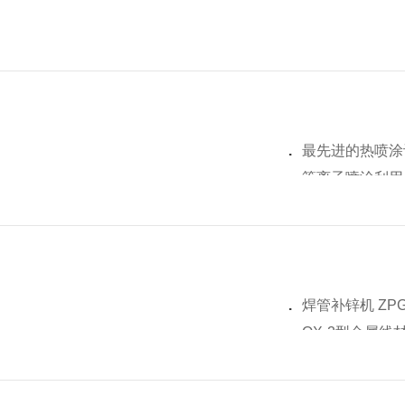
言，我们将竭诚为您解答。
s01.php?id=2344
.
最先进的热喷涂
.
等离子喷涂利用
的原因
.
等离子喷涂过程
.
等离子喷涂制备
重要？
.
陶瓷喷涂工艺
.
等离子喷涂
.
焊管补锌机 ZPG
.
等离子喷涂间隔
.
QX-2型金属
.
等离子喷涂原理
.
QX-1型金属
.
热喷涂陶瓷涂层
.
X JET-500
.
等离子喷涂发展前