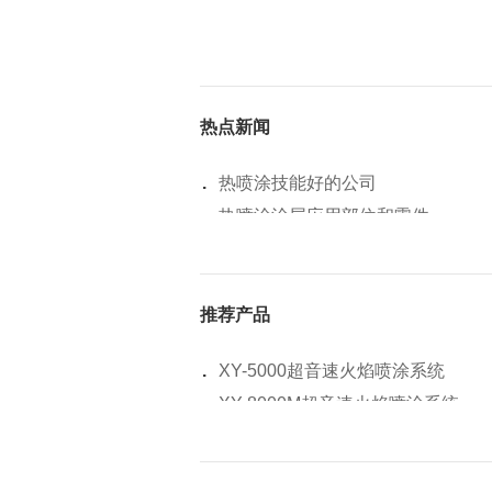
如果您有任何疑问或意见，请随时留
热点新闻
本文来源：
https://www.xy-pt.cn/new
.
热喷涂技能好的公司
.
热喷涂涂层应用部位和零件
.
等离子喷涂层和基体材料结合剥落
上一篇 |
探索陶瓷表面喷漆技术的奇妙世界
.
等离子喷涂梯度功能涂层
下一篇 |
喷涂前等离子喷涂处理：为何如此
推荐产品
.
陶瓷喷涂涂装工艺耐磨机能高
.
等离子喷涂工艺爆轰喷枪
.
XY-5000超音速火焰喷涂系统
.
陶瓷喷涂内胆对人体有害吗
.
XY-8000M超音速火焰喷涂系统
.
等离子喷涂技术前景
.
XY-80S等离子喷涂系统
.
超音速等离子喷涂技术
.
X-TSC5A超音速线材喷涂系统
.
陶瓷喷涂涂层材料