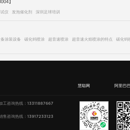
004】
测试仪
发泡催化剂
深圳足球培训
设备涂装设备
碳化钨喷涂
超音速喷涂
超音速火焰喷涂的特点
碳化钨
慧聪网 阿里巴
加工咨询热线：13311887667
销售咨询热线：13917233123