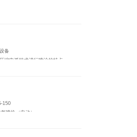
设备
压缩电弧技术进行喷涂的特点
常见问题
氧化铝涂层
-150
不同产生的影响
线材气喷枪（电动）
是什么？
火焰气喷枪（氧乙炔）
技术远景
0超音速火焰喷涂枪
途 ​